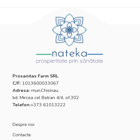
Prosanitas Farm SRL
C/F:
1013600033067
Adresa:
mun.Chisinau,
bd. Mircea cel Batran 4/4, of.302
Telefon:
+373 61013222
Despre noi
Contacte