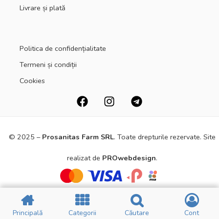
Livrare și plată
Politica de confidențialitate
Termeni și condiții
Cookies
© 2025 –
Prosanitas Farm
SRL
.
Toate drepturile rezervate. Site
realizat de
PROwebdesign
.
Principală
Principală
Categorii
Categorii
Căutare
Căutare
Cont
Cont
Principală
Principală
Filtre
Filtre
CATEGORII
CATEGORII
Cart
Cart