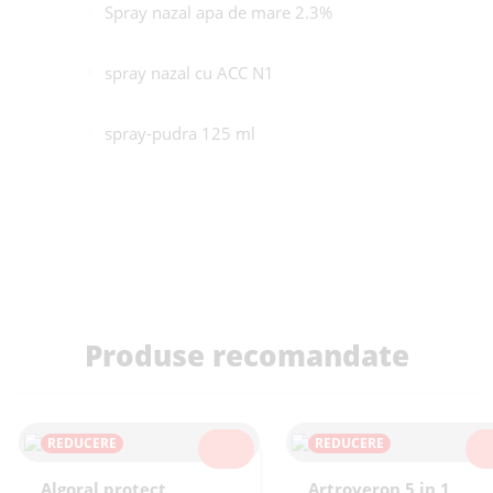
Spray nazal apa de mare 2.3%
spray nazal cu ACC N1
spray-pudra 125 ml
Produse recomandate
REDUCERE
REDUCERE
SELECTEAZĂ
SEL
Algoral protect
Artroveron 5 in 1