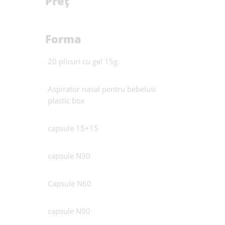
Preț
Forma
20 plicuri cu gel 15g.
Aspirator nasal pentru bebelusi
plastic box
capsule 15+15
capsule N30
Capsule N60
capsule N90