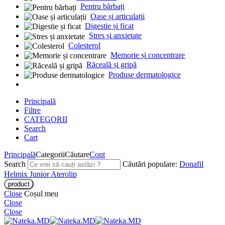
Pentru bărbați
Oase și articulații
Digestie și ficat
Stres și anxietate
Colesterol
Memorie și concentrare
Răceală și gripă
Produse dermatologice
Principală
Filtre
CATEGORII
Search
Cart
Principală
Categorii
Căutare
Cont
Search
Căutări populare:
Donafil
Helmix Junior
Aterolip
Close
Coșul meu
Close
Close