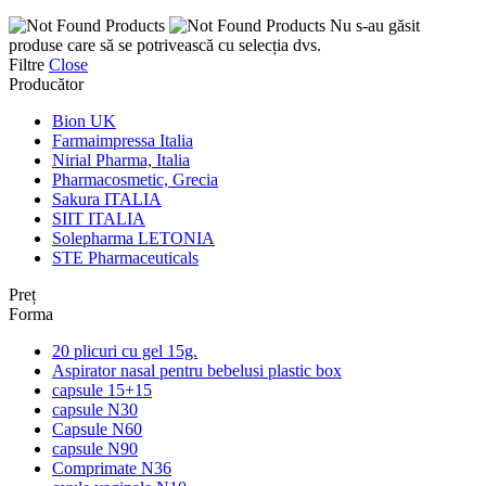
Nu s-au găsit
produse care să se potrivească cu selecția dvs.
Filtre
Close
Producător
Bion UK
Farmaimpressa Italia
Nirial Pharma, Italia
Pharmacosmetic, Grecia
Sakura ITALIA
SIIT ITALIA
Solepharma LETONIA
STE Pharmaceuticals
Preț
Forma
20 plicuri cu gel 15g.
Aspirator nasal pentru bebelusi plastic box
capsule 15+15
capsule N30
Capsule N60
capsule N90
Comprimate N36