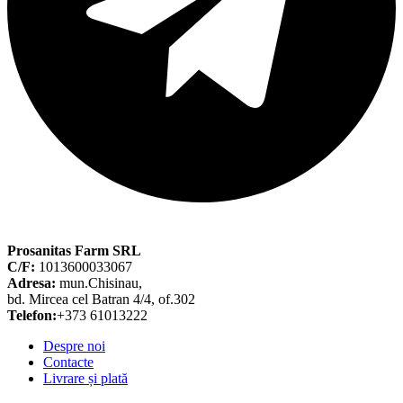
Prosanitas Farm SRL
C/F:
1013600033067
Adresa:
mun.Chisinau,
bd. Mircea cel Batran 4/4, of.302
Telefon:
+373 61013222
Despre noi
Contacte
Livrare și plată