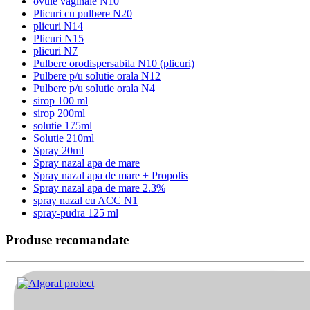
ovule vaginale N10
Plicuri cu pulbere N20
plicuri N14
Plicuri N15
plicuri N7
Pulbere orodispersabila N10 (plicuri)
Pulbere p/u solutie orala N12
Pulbere p/u solutie orala N4
sirop 100 ml
sirop 200ml
solutie 175ml
Solutie 210ml
Spray 20ml
Spray nazal apa de mare
Spray nazal apa de mare + Propolis
Spray nazal apa de mare 2.3%
spray nazal cu ACC N1
spray-pudra 125 ml
Produse recomandate