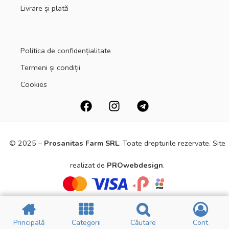
Livrare și plată
Politica de confidențialitate
Termeni și condiții
Cookies
© 2025 –
Prosanitas Farm
SRL
.
Toate drepturile rezervate. Site
realizat de
PROwebdesign
.
Principală
Principală
Categorii
Categorii
Căutare
Căutare
Cont
Cont
Principală
Principală
Filtre
Filtre
CATEGORII
CATEGORII
Cart
Cart