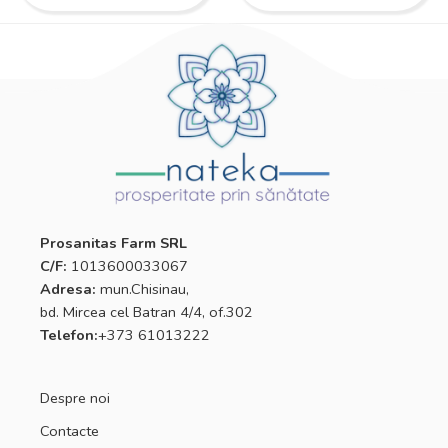
Prosanitas Farm SRL
C/F:
1013600033067
Adresa:
mun.Chisinau,
bd. Mircea cel Batran 4/4, of.302
Telefon:
+373 61013222
Despre noi
Contacte