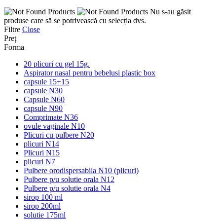
Nu s-au găsit
produse care să se potrivească cu selecția dvs.
Filtre
Close
Preț
Forma
20 plicuri cu gel 15g.
Aspirator nasal pentru bebelusi plastic box
capsule 15+15
capsule N30
Capsule N60
capsule N90
Comprimate N36
ovule vaginale N10
Plicuri cu pulbere N20
plicuri N14
Plicuri N15
plicuri N7
Pulbere orodispersabila N10 (plicuri)
Pulbere p/u solutie orala N12
Pulbere p/u solutie orala N4
sirop 100 ml
sirop 200ml
solutie 175ml