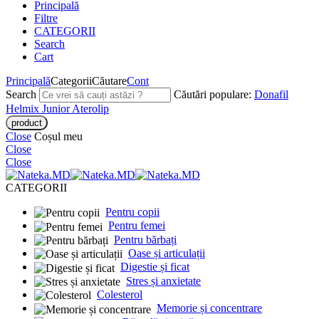
Principală
Filtre
CATEGORII
Search
Cart
Principală
Categorii
Căutare
Cont
Search
Căutări populare:
Donafil
Helmix Junior
Aterolip
Close
Coșul meu
Close
Close
CATEGORII
Pentru copii
Pentru femei
Pentru bărbați
Oase și articulații
Digestie și ficat
Stres și anxietate
Colesterol
Memorie și concentrare