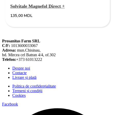
Solvitale Magnefol Direct +
135,00
MDL
Prosanitas Farm SRL
C/F:
1013600033067
Adresa:
mun.Chisinau,
bd. Mircea cel Batran 4/4, of.302
Telefon:
+373 61013222
Despre noi
Contacte
Livrare și plată
Politica de confidențialitate
Termeni și condiții
Cookies
Facebook