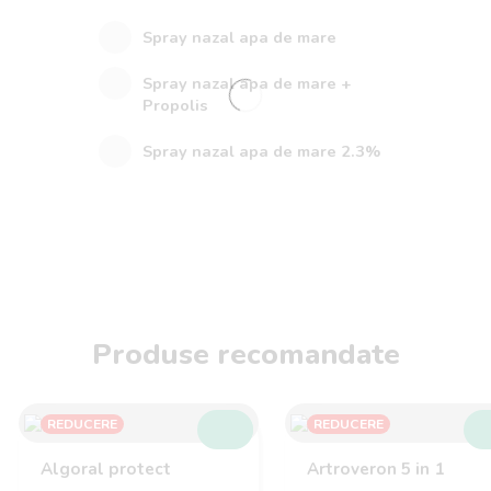
Spray nazal apa de mare
Spray nazal apa de mare +
Propolis
Spray nazal apa de mare 2.3%
Produse recomandate
REDUCERE
REDUCERE
SELECTEAZĂ
SE
Algoral protect
Artroveron 5 in 1