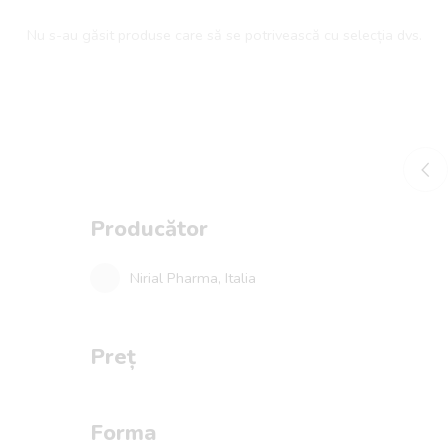
Nu s-au găsit produse care să se potrivească cu selecția dvs.
Producător
Nirial Pharma, Italia
Preț
Forma