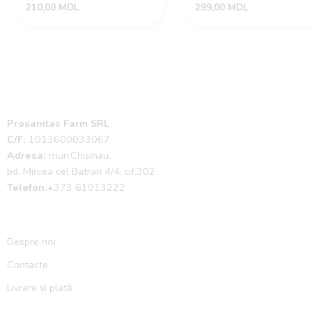
210,00
MDL
299,00
MDL
Prosanitas Farm SRL
C/F:
1013600033067
Adresa:
mun.Chisinau,
bd. Mircea cel Batran 4/4, of.302
Telefon:
+373 61013222
Despre noi
Contacte
Livrare și plată