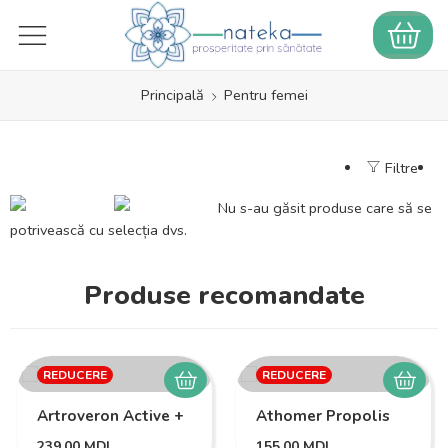
Principală
Pentru femei
Filtre
Nu s-au găsit produse care să se
potrivească cu selecția dvs.
Produse recomandate
REDUCERE
REDUCERE
Artroveron Active +
Athomer Propolis
239,00
MDL
155,00
MDL