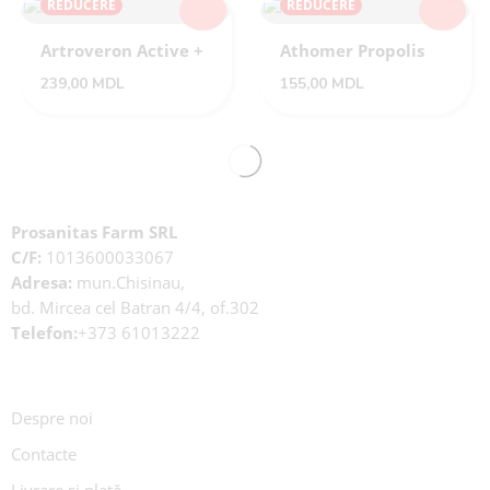
REDUCERE
REDUCERE
Artroveron Active +
Athomer Propolis
239,00
MDL
155,00
MDL
Prosanitas Farm SRL
C/F:
1013600033067
Adresa:
mun.Chisinau,
bd. Mircea cel Batran 4/4, of.302
Telefon:
+373 61013222
Despre noi
Contacte