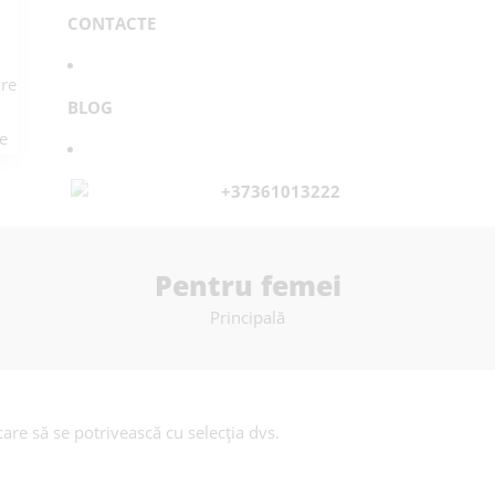
CONTACTE
re
BLOG
e
+37361013222
Pentru femei
Principală
are să se potrivească cu selecția dvs.