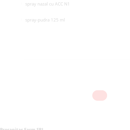
spray nazal cu ACC N1
spray-pudra 125 ml
Prosanitas Farm SRL