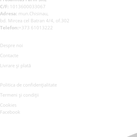
C/F:
1013600033067
Adresa:
mun.Chisinau,
bd. Mircea cel Batran 4/4, of.302
Telefon:
+373 61013222
Despre noi
Contacte
Livrare și plată
Politica de confidențialitate
Termeni și condiții
Cookies
Facebook