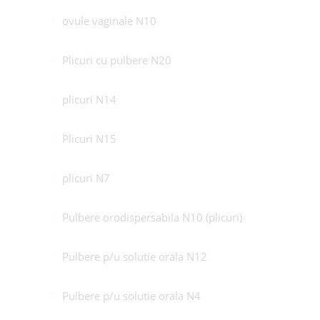
ovule vaginale N10
Plicuri cu pulbere N20
plicuri N14
Plicuri N15
plicuri N7
Pulbere orodispersabila N10 (plicuri)
Pulbere p/u solutie orala N12
Pulbere p/u solutie orala N4