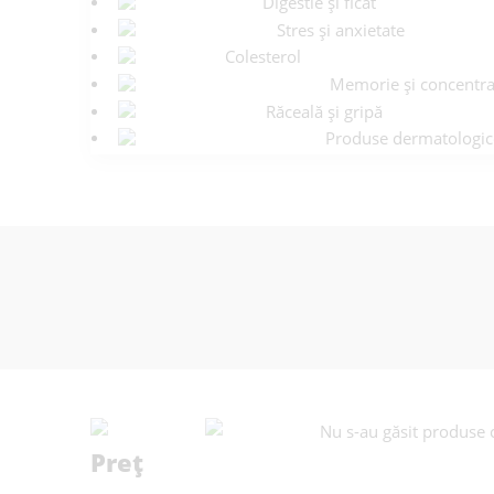
Digestie și ficat
Stres și anxietate
Colesterol
Memorie și concentra
Răceală și gripă
Produse dermatologic
Nu s-au găsit produse c
Preț