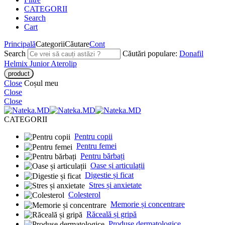
CATEGORII
Search
Cart
Principală
Categorii
Căutare
Cont
Search
Căutări populare:
Donafil
Helmix Junior
Aterolip
Close
Coșul meu
Close
Close
CATEGORII
Pentru copii
Pentru femei
Pentru bărbați
Oase și articulații
Digestie și ficat
Stres și anxietate
Colesterol
Memorie și concentrare
Răceală și gripă
Produse dermatologice