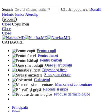
Search
Căutări populare:
Donafil
Helmix Junior
Aterolip
Close
Coșul meu
Close
Close
CATEGORII
Pentru copii
Pentru femei
Pentru bărbați
Oase și articulații
Digestie și ficat
Stres și anxietate
Colesterol
Memorie și concentrare
Răceală și gripă
Produse dermatologice
Principală
Filtre