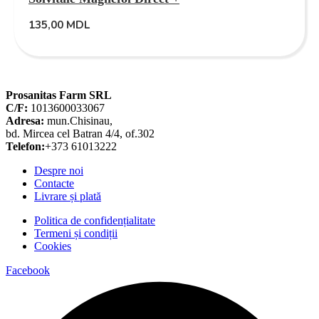
135,00
MDL
Prosanitas Farm SRL
C/F:
1013600033067
Adresa:
mun.Chisinau,
bd. Mircea cel Batran 4/4, of.302
Telefon:
+373 61013222
Despre noi
Contacte
Livrare și plată
Politica de confidențialitate
Termeni și condiții
Cookies
Facebook