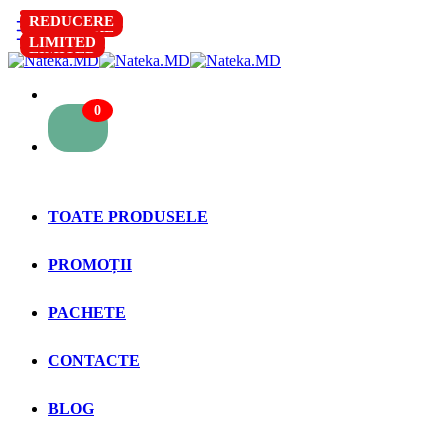
REDUCERE
REDUCERE
REDUCERE
REDUCERE
LIMITED
LIMITED
LIMITED
LIMITED
0
TOATE PRODUSELE
PROMOȚII
PACHETE
CONTACTE
BLOG