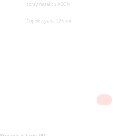
spray nazal cu ACC N1
Спрей-пудра 125 мл
Prosanitas Farm SRL