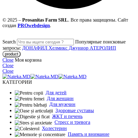
© 2025 –
Prosanitas Farm
SRL
.
Все права защищены. Сайт
создан
PROwebdesign
.
Search
Популярные поисковые
запросы:
ДОНАФИЛ
Хелмикс Джуниор
АТЕРОЛИП
Close
Моя корзина
Close
Close
КАТЕГОРИИ
Для детей
Для женщин
Для мужчин
Здоровые суставы
ЖКТ и печень
Cтресс и тревога
Холестерин
Память и внимание