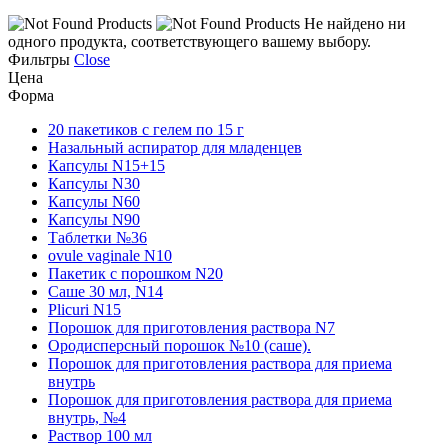
Не найдено ни
одного продукта, соответствующего вашему выбору.
Фильтры
Close
Цена
Форма
20 пакетиков с гелем по 15 г
Назальный аспиратор для младенцев
Капсулы N15+15
Капсулы N30
Капсулы N60
Капсулы N90
Таблетки №36
ovule vaginale N10
Пакетик с порошком N20
Саше 30 мл, N14
Plicuri N15
Порошок для приготовления раствора N7
Ородисперсный порошок №10 (саше).
Порошок для приготовления раствора для приема
внутрь
Порошок для приготовления раствора для приема
внутрь, №4
Раствор 100 мл