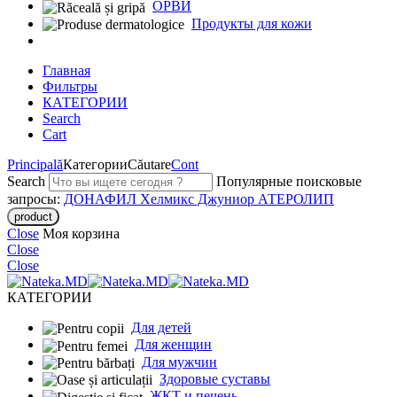
ОРВИ
Продукты для кожи
Главная
Фильтры
КАТЕГОРИИ
Search
Cart
Principală
Категории
Căutare
Cont
Search
Популярные поисковые
запросы:
ДОНАФИЛ
Хелмикс Джуниор
АТЕРОЛИП
Close
Моя корзина
Close
Close
КАТЕГОРИИ
Для детей
Для женщин
Для мужчин
Здоровые суставы
ЖКТ и печень