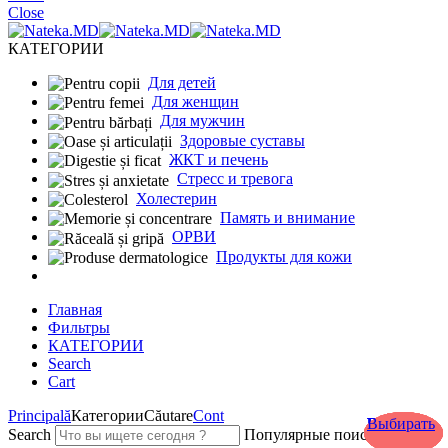
Close
КАТЕГОРИИ
Для детей
Для женщин
Для мужчин
Здоровые суставы
ЖКТ и печень
Cтресс и тревога
Холестерин
Память и внимание
ОРВИ
Продукты для кожи
Главная
Фильтры
КАТЕГОРИИ
Search
Cart
Principală
Категории
Căutare
Cont
Выбирать
Выбирать
Выбирать
Выбирать
Выбирать
Выбирать
Выбирать
Выбирать
Выбирать
Search
Популярные поисковые