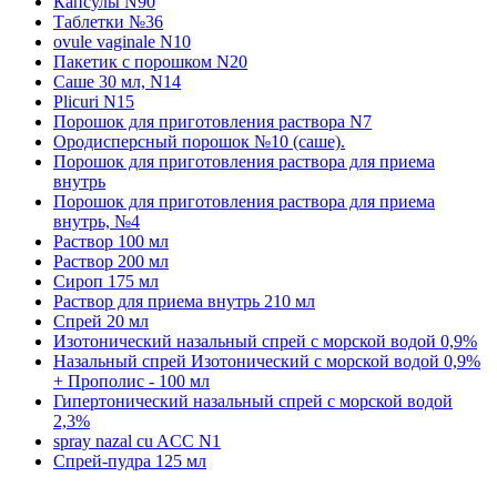
Капсулы N90
Таблетки №36
ovule vaginale N10
Пакетик с порошком N20
Саше 30 мл, N14
Plicuri N15
Порошок для приготовления раствора N7
Ородисперсный порошок №10 (саше).
Порошок для приготовления раствора для приема
внутрь
Порошок для приготовления раствора для приема
внутрь, №4
Раствор 100 мл
Раствор 200 мл
Сироп 175 мл
Раствор для приема внутрь 210 мл
Спрей 20 мл
Изотонический назальный спрей с морской водой 0,9%
Назальный спрей Изотонический с морской водой 0,9%
+ Прополис - 100 мл
Гипертонический назальный спрей с морской водой
2,3%
spray nazal cu ACC N1
Спрей-пудра 125 мл