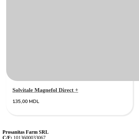
Solvitale Magnefol Direct +
135,00
MDL
Prosanitas Farm SRL
C/F:
1013600033067