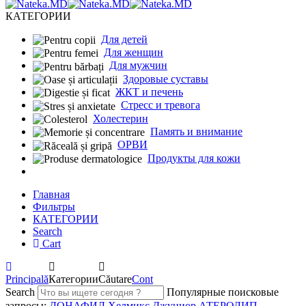
КАТЕГОРИИ
Для детей
Для женщин
Для мужчин
Здоровые суставы
ЖКТ и печень
Cтресс и тревога
Холестерин
Память и внимание
ОРВИ
Продукты для кожи
Главная
Фильтры
КАТЕГОРИИ
Search
Cart
Principală
Категории
Căutare
Cont
Search
Популярные поисковые
запросы:
ДОНАФИЛ
Хелмикс Джуниор
АТЕРОЛИП