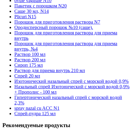
ovule vaginale N10
Пакетик с порошком N20
Саше 30 мл, N14
Plicuri N15
Порошок для приготовления раствора N7
Ородисперсный порошок №10 (саше).
Порошок для приготовления раствора для приема
внутрь
Порошок для приготовления раствора для приема
внутрь, №4
Раствор 100 мл
Раствор 200 мл
Сироп 175 мл
Раствор для приема внутрь 210 мл
Спрей 20 мл
Изотонический назальный спрей с морской водой 0,9%
Назальный спрей Изотонический с морской водой 0,9%
+ Прополис - 100 мл
Гипертонический назальный спрей с морской водой
2,3%
spray nazal cu ACC N1
Спрей-пудра 125 мл
Рекомендуемые продукты