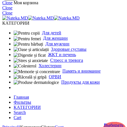
Close
Моя корзина
Close
Close
КАТЕГОРИИ
Для детей
Для женщин
Для мужчин
Здоровые суставы
ЖКТ и печень
Cтресс и тревога
Холестерин
Память и внимание
ОРВИ
Продукты для кожи
Главная
Фильтры
КАТЕГОРИИ
Search
Cart
Выбирать
Выбирать
Выбирать
Выбирать
Выбирать
Выбирать
Выбирать
Выбирать