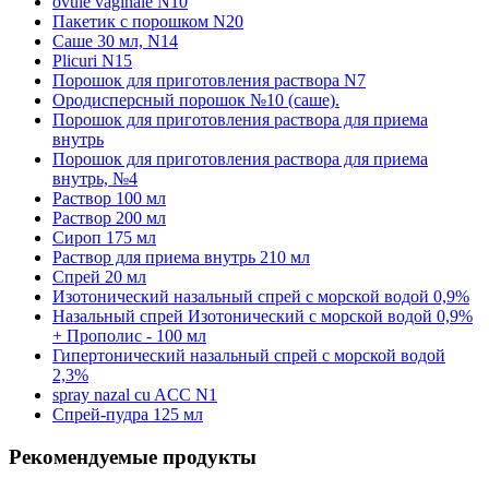
ovule vaginale N10
Пакетик с порошком N20
Саше 30 мл, N14
Plicuri N15
Порошок для приготовления раствора N7
Ородисперсный порошок №10 (саше).
Порошок для приготовления раствора для приема
внутрь
Порошок для приготовления раствора для приема
внутрь, №4
Раствор 100 мл
Раствор 200 мл
Сироп 175 мл
Раствор для приема внутрь 210 мл
Спрей 20 мл
Изотонический назальный спрей с морской водой 0,9%
Назальный спрей Изотонический с морской водой 0,9%
+ Прополис - 100 мл
Гипертонический назальный спрей с морской водой
2,3%
spray nazal cu ACC N1
Спрей-пудра 125 мл
Рекомендуемые продукты