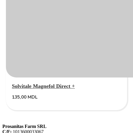
Solvitale Magnefol Direct +
135,00
MDL
Prosanitas Farm SRL
C/F:
1013600033067