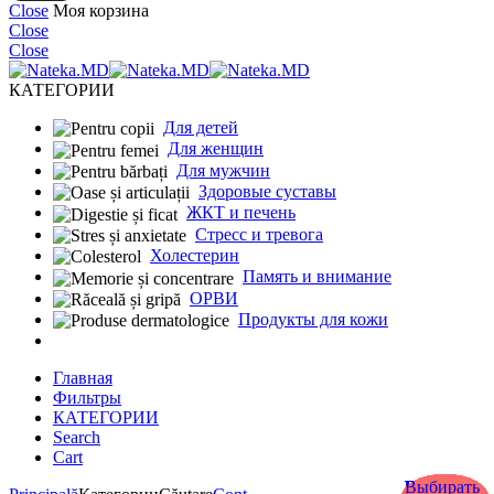
Close
Моя корзина
Close
Close
КАТЕГОРИИ
Для детей
Для женщин
Для мужчин
Здоровые суставы
ЖКТ и печень
Cтресс и тревога
Холестерин
Память и внимание
ОРВИ
Продукты для кожи
Главная
Фильтры
КАТЕГОРИИ
Search
Cart
Выбирать
Выбирать
Выбирать
Выбирать
Выбирать
Выбирать
Выбирать
Выбирать