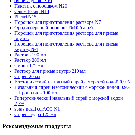
ovule vaginale N10
Пакетик с порошком N20
Саше 30 мл, N14
Plicuri N15
Порошок для приготовления раствора N7
Ородисперсный порошок №10 (саше).
Порошок для приготовления раствора для приема
внутрь
Порошок для приготовления раствора для приема
внутрь, №4
Раствор 100 мл
Раствор 200 мл
Сироп 175 мл
Раствор для приема внутрь 210 мл
Спрей 20 мл
Изотонический назальный спрей с морской водой 0,9%
Назальный спрей Изотонический с морской водой 0,9%
+ Прополис - 100 мл
Гипертонический назальный спрей с морской водой
2,3%
spray nazal cu ACC N1
Спрей-пудра 125 мл
Рекомендуемые продукты