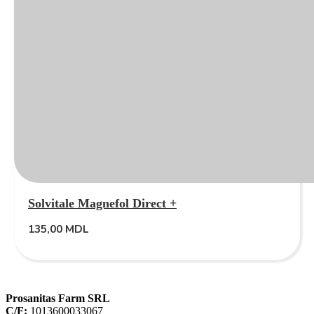
Solvitale Magnefol Direct +
135,00
MDL
Prosanitas Farm SRL
C/F:
1013600033067