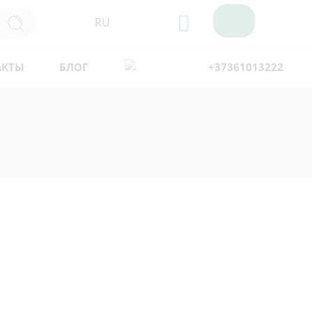
RU
АКТЫ
БЛОГ
+37361013222