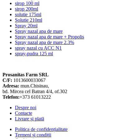
sirop 100 ml
sirop 200ml
solutie 175ml
Solutie 210ml
Spray 20ml
Spray nazal apa de mare
Spray nazal apa de mare + Propolis
Spray nazal apa de mare 2.3%
spray nazal cu ACC N1
spray-pudra 125 ml
Prosanitas Farm SRL
C/F:
1013600033067
Adresa:
mun.Chisinau,
bd. Mircea cel Batran 4/4, of.302
Telefon:
+373 61013222
Despre noi
Contacte
Livrare și plată
Politica de confidențialitate
Termeni și condiții