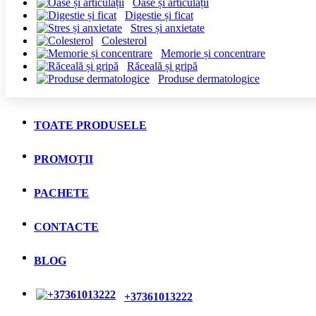
Oase și articulații
Digestie și ficat
Stres și anxietate
Colesterol
Memorie și concentrare
Răceală și gripă
Produse dermatologice
TOATE PRODUSELE
PROMOȚII
PACHETE
CONTACTE
BLOG
+37361013222