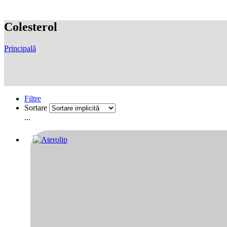
Colesterol
Principală
Filtre
Sortare
...