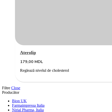
Aterolip
179,00
MDL
Reglează nivelul de cholesterol
Filtre
Close
Producător
Bion UK
Farmaimpressa Italia
Nirial Pharma, Italia