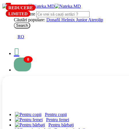
REDUCERE
LIMITED
Search here
Căutări populare:
Donafil
Helmix Junior
Aterolip
Search
RO
0
Pentru copii
Pentru femei
Pentru bărbați