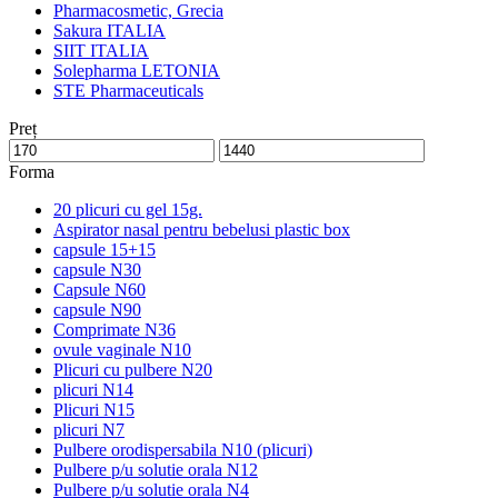
Pharmacosmetic, Grecia
Sakura ITALIA
SIIT ITALIA
Solepharma LETONIA
STE Pharmaceuticals
Preț
Forma
20 plicuri cu gel 15g.
Aspirator nasal pentru bebelusi plastic box
capsule 15+15
capsule N30
Capsule N60
capsule N90
Comprimate N36
ovule vaginale N10
Plicuri cu pulbere N20
plicuri N14
Plicuri N15
plicuri N7
Pulbere orodispersabila N10 (plicuri)
Pulbere p/u solutie orala N12
Pulbere p/u solutie orala N4