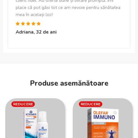
client fidel. Au oferte bune și livrare promptă. Îmi
place că pot găsi tot ce am nevoie pentru sănătatea
mea în același loc!
Adriana, 32 de ani
Produse asemănătoare
REDUCERE
REDUCERE