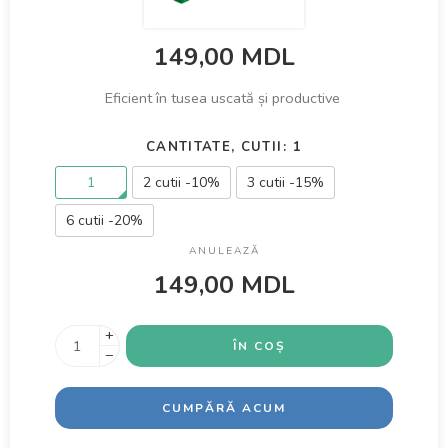
149,00
MDL
Eficient în tusea uscată și productive
CANTITATE, CUTII
1
1
2 cutii -10%
3 cutii -15%
6 cutii -20%
ANULEAZĂ
149,00
MDL
+
ÎN COȘ
−
CUMPĂRĂ ACUM