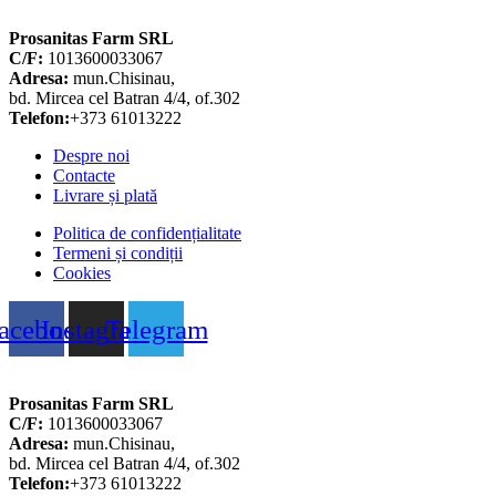
Prosanitas Farm SRL
C/F:
1013600033067
Adresa:
mun.Chisinau,
bd. Mircea cel Batran 4/4, of.302
Telefon:
+373 61013222
Despre noi
Contacte
Livrare și plată
Politica de confidențialitate
Termeni și condiții
Cookies
acebook
Instagram
Telegram
Prosanitas Farm SRL
C/F:
1013600033067
Adresa:
mun.Chisinau,
bd. Mircea cel Batran 4/4, of.302
Telefon:
+373 61013222