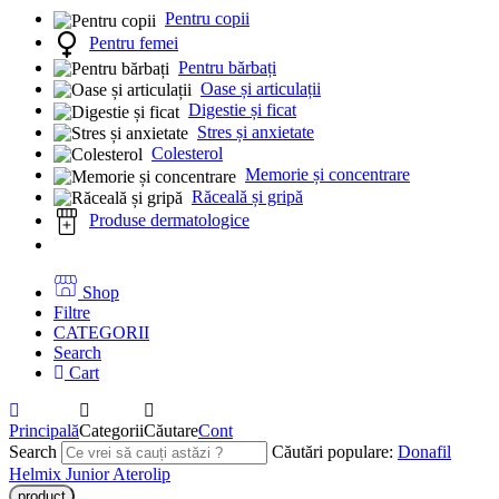
Pentru copii
Pentru femei
Pentru bărbați
Oase și articulații
Digestie și ficat
Stres și anxietate
Colesterol
Memorie și concentrare
Răceală și gripă
Produse dermatologice
Shop
Filtre
CATEGORII
Search
Cart
Principală
Categorii
Căutare
Cont
Search
Căutări populare:
Donafil
Helmix Junior
Aterolip