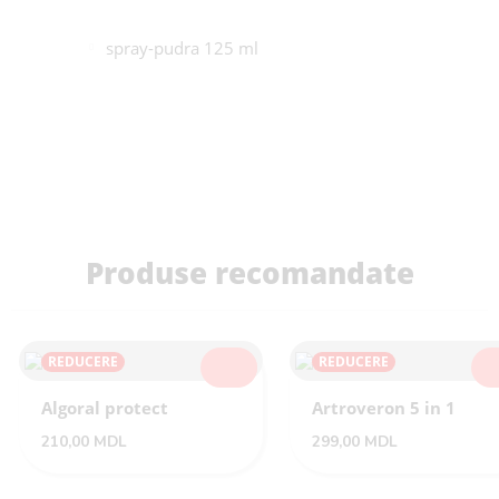
spray-pudra 125 ml
Produse recomandate
REDUCERE
REDUCERE
SELECTEAZĂ
SEL
Algoral protect
Artroveron 5 in 1
210,00
MDL
299,00
MDL