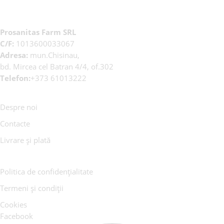
Prosanitas Farm SRL
C/F:
1013600033067
Adresa:
mun.Chisinau,
bd. Mircea cel Batran 4/4, of.302
Telefon:
+373 61013222
Despre noi
Contacte
Livrare și plată
Politica de confidențialitate
Termeni și condiții
Cookies
Facebook