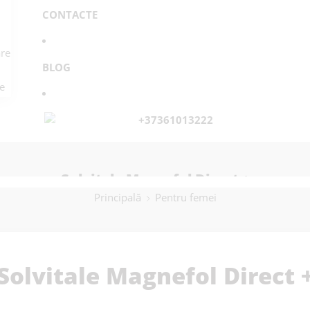
CONTACTE
re
BLOG
e
+37361013222
Solvitale Magnefol Direct +
Principală
Pentru femei
Solvitale Magnefol Direct 