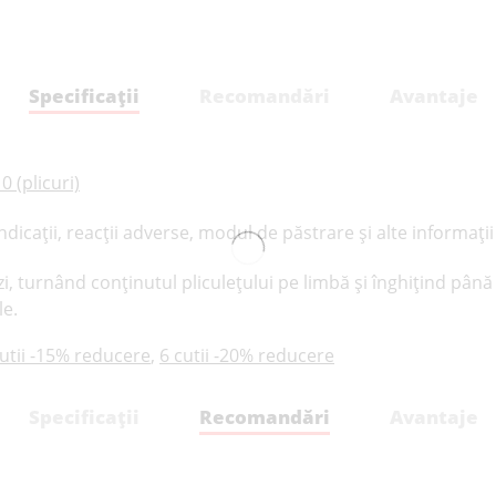
Specificații
Recomandări
Avantaje
 (plicuri)
dicații, reacții adverse, modul de păstrare și alte informații c
 zi, turnând conținutul pliculețului pe limbă și înghițind pân
le.
cutii -15% reducere
,
6 cutii -20% reducere
Specificații
Recomandări
Avantaje