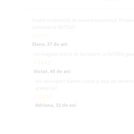
Foarte mulțumit(ă) de această experiență! Produsel
comanda la NATEKA!
Elena, 37 de ani
Un magazin online de încredere! La NATEKA găsesc
Victor, 45 de ani
Am descoperit Nateka recent și deja am devenit c
același loc!
Adriana, 32 de ani