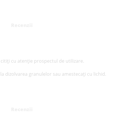
Recenzii
itiți cu atenție prospectul de utilizare.
ă la dizolvarea granulelor sau amestecați cu lichid.
Recenzii