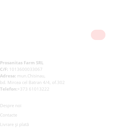
Prosanitas Farm SRL
C/F:
1013600033067
Adresa:
mun.Chisinau,
bd. Mircea cel Batran 4/4, of.302
Telefon:
+373 61013222
Despre noi
Contacte
Livrare și plată