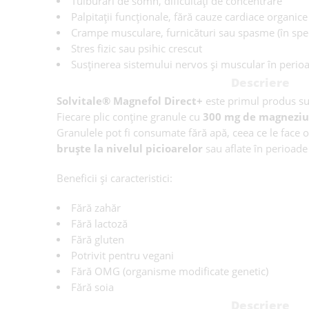
Tulburări de somn, dificultăți de concentrare
Palpitații funcționale, fără cauze cardiace organice
Crampe musculare, furnicături sau spasme (în speci
Stres fizic sau psihic crescut
Susținerea sistemului nervos și muscular în perioa
Descriere
Solvitale® Magnefol Direct+
este primul produs sub
Fiecare plic conține granule cu
300 mg de magneziu
Granulele pot fi consumate fără apă, ceea ce le face
bruște la nivelul picioarelor
sau aflate în perioad
Beneficii și caracteristici:
Fără zahăr
Fără lactoză
Fără gluten
Potrivit pentru vegani
Fără OMG (organisme modificate genetic)
Fără soia
Descriere