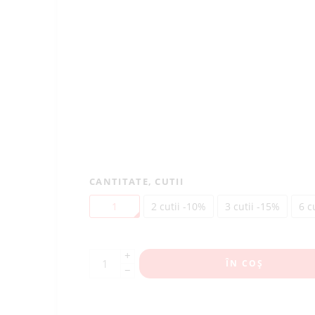
CANTITATE, CUTII
1
2 cutii -10%
3 cutii -15%
6 c
+
ÎN COȘ
−