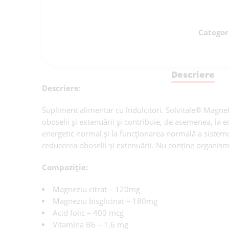
Categor
Descriere
Descriere:
Supliment alimentar cu îndulcitori. Solvitale® Magne
oboselii și extenuării și contribuie, de asemenea, la e
energetic normal și la funcționarea normală a sistemu
reducerea oboselii și extenuării. Nu conține organis
Compoziție:
Magneziu citrat – 120mg
Magneziu bisglicinat – 180mg
Acid folic – 400 mcg
Vitamina B6 – 1.6 mg