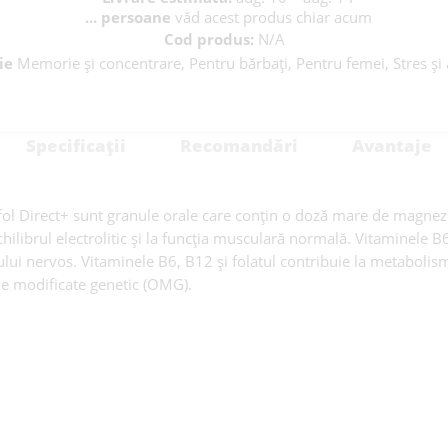
...
persoane
văd acest produs chiar acum
Cod produs:
N/A
ie
Memorie și concentrare, Pentru bărbați, Pentru femei, Stres și 
Specificații
Recomandări
Avantaje
fol Direct+ sunt granule orale care conțin o doză mare de magnezi
chilibrul electrolitic și la funcția musculară normală. Vitaminele 
lui nervos. Vitaminele B6, B12 și folatul contribuie la metabolis
me modificate genetic (OMG).