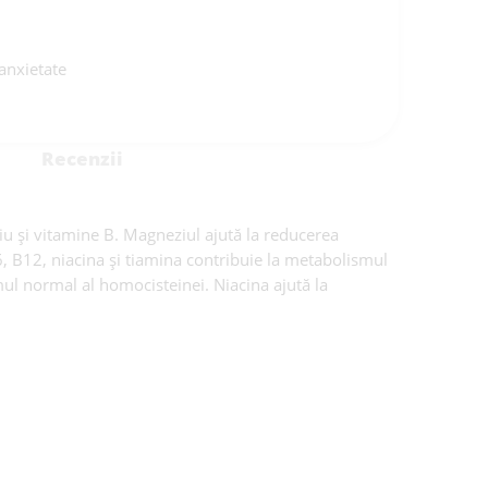
anxietate
Recenzii
u și vitamine B. Magneziul ajută la reducerea
B6, B12, niacina și tiamina contribuie la metabolismul
mul normal al homocisteinei. Niacina ajută la