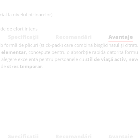
al la nivelul picioarelor)
de de efort intens
Specificații
Recomandări
Avantaje
 formă de plicuri (stick-pack) care combină bisglicinatul și citra
 elementar
, concepute pentru o absorbție rapidă datorită formul
 o alegere excelentă pentru persoanele cu
stil de viață activ
,
nev
e de
stres temporar
.
Specificații
Recomandări
Avantaje