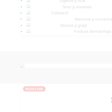
Digestie și ficat
Stres și anxietate
Colesterol
Memorie și concentra
Răceală și gripă
Produse dermatologic
REDUCERE