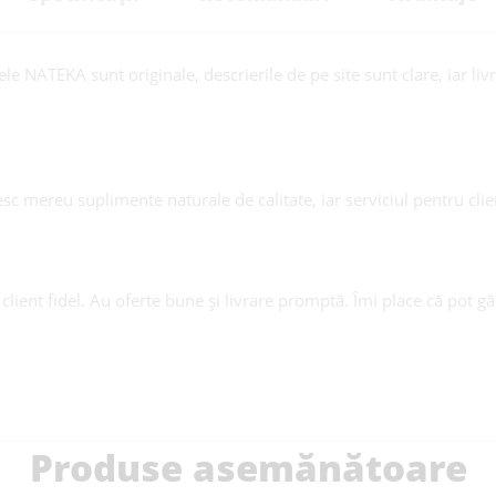
e NATEKA sunt originale, descrierile de pe site sunt clare, iar liv
 mereu suplimente naturale de calitate, iar serviciul pentru clie
lient fidel. Au oferte bune și livrare promptă. Îmi place că pot g
Produse asemănătoare