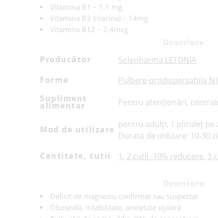
Vitamina B1 – 1.1 mg
Vitamina B3 (niacina) – 14mg
Vitamina B12 – 2.4mcg
Descriere
Producător
Solepharma LETONIA
Forma
Pulbere orodispersabila N10
Supliment
Pentru atenționări, contrain
alimentar
pentru adulți, 1 pliculeț pe
Mod de utilizare
Durata de utilizare: 10-30 zi
Cantitate, cutii
1
,
2 cutii -10% reducere
,
3 
Descriere
Deficit de magneziu confirmat sau suspectat
Oboseală, iritabilitate, anxietate ușoară