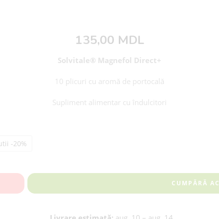
135,00
MDL
Solvitale® Magnefol Direct+
10 plicuri cu aromă de portocală
Supliment alimentar cu îndulcitori
utii -20%
CUMPĂRĂ A
Livrare estimată:
aug. 10 – aug. 14