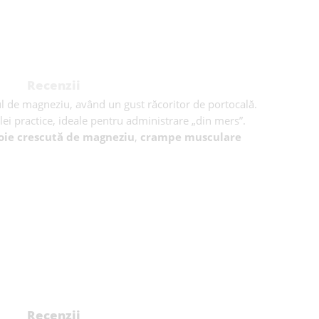
Recenzii
tul de magneziu, având un gust răcoritor de portocală.
ei practice, ideale pentru administrare „din mers”.
oie crescută de magneziu
,
crampe musculare
Recenzii