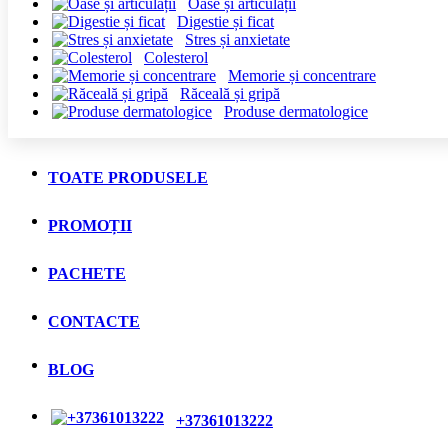
Oase și articulații
Digestie și ficat
Stres și anxietate
Colesterol
Memorie și concentrare
Răceală și gripă
Produse dermatologice
TOATE PRODUSELE
PROMOȚII
PACHETE
CONTACTE
BLOG
+37361013222