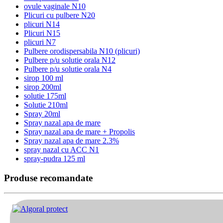
ovule vaginale N10
Plicuri cu pulbere N20
plicuri N14
Plicuri N15
plicuri N7
Pulbere orodispersabila N10 (plicuri)
Pulbere p/u solutie orala N12
Pulbere p/u solutie orala N4
sirop 100 ml
sirop 200ml
solutie 175ml
Solutie 210ml
Spray 20ml
Spray nazal apa de mare
Spray nazal apa de mare + Propolis
Spray nazal apa de mare 2.3%
spray nazal cu ACC N1
spray-pudra 125 ml
Produse recomandate