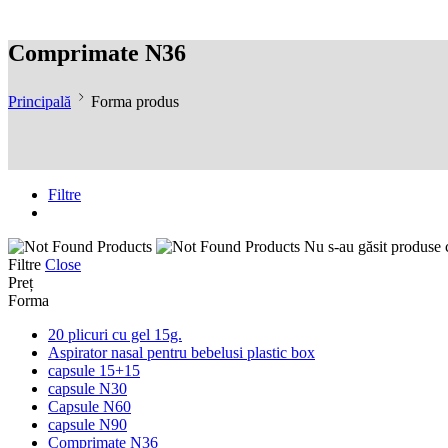
Comprimate N36
Principală
Forma produs
Filtre
Nu s-au găsit produse c
Filtre
Close
Preț
Forma
20 plicuri cu gel 15g.
Aspirator nasal pentru bebelusi plastic box
capsule 15+15
capsule N30
Capsule N60
capsule N90
Comprimate N36