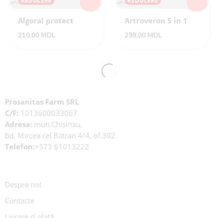
REDUCERE
REDUCERE
Algoral protect
Artroveron 5 in 1
210,00
MDL
299,00
MDL
Prosanitas Farm SRL
C/F:
1013600033067
Adresa:
mun.Chisinau,
bd. Mircea cel Batran 4/4, of.302
Telefon:
+373 61013222
Despre noi
Contacte
Livrare și plată