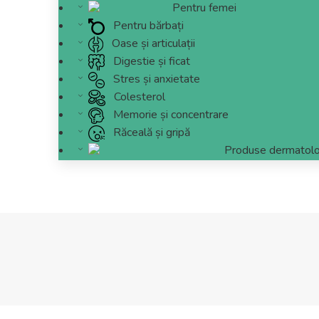
Pentru femei
Pentru bărbați
Oase și articulații
Digestie și ficat
Stres și anxietate
Colesterol
Memorie și concentrare
Răceală și gripă
Produse dermatolo