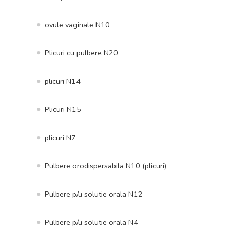
ovule vaginale N10
Plicuri cu pulbere N20
plicuri N14
Plicuri N15
plicuri N7
Pulbere orodispersabila N10 (plicuri)
Pulbere p/u solutie orala N12
Pulbere p/u solutie orala N4