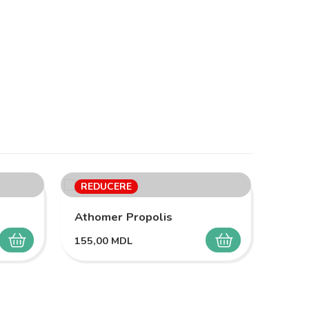
REDUCERE
RED
Athomer Propolis
155,00
MDL
SELECTEAZĂ
SELECTEAZĂ