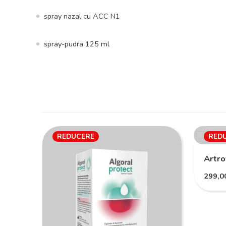
spray nazal cu ACC N1
spray-pudra 125 ml
REDUCERE
RED
Artro
299,