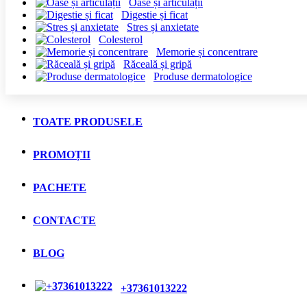
Oase și articulații
Digestie și ficat
Stres și anxietate
Colesterol
Memorie și concentrare
Răceală și gripă
Produse dermatologice
TOATE PRODUSELE
PROMOȚII
PACHETE
CONTACTE
BLOG
+37361013222