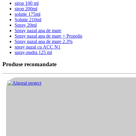
sirop 100 ml
sirop 200ml
solutie 175ml
Solutie 210ml
Spray 20ml
Spray nazal apa de mare
Spray nazal apa de mare + Propolis
Spray nazal apa de mare 2.3%
spray nazal cu ACC N1
spray-pudra 125 ml
Produse recomandate