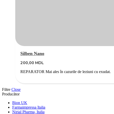
Silben Nano
200,00
MDL
REPARATOR Mai ales în cazurile de leziuni cu exudat.
Filtre
Close
Producător
Bion UK
Farmaimpressa Italia
Nirial Pharma, Italia