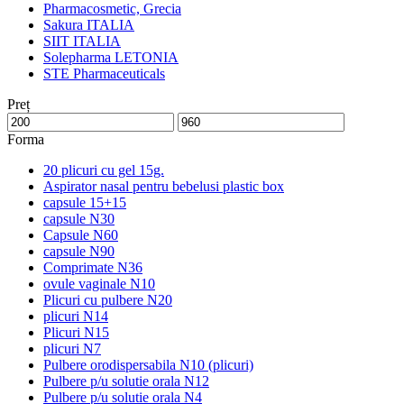
Pharmacosmetic, Grecia
Sakura ITALIA
SIIT ITALIA
Solepharma LETONIA
STE Pharmaceuticals
Preț
Forma
20 plicuri cu gel 15g.
Aspirator nasal pentru bebelusi plastic box
capsule 15+15
capsule N30
Capsule N60
capsule N90
Comprimate N36
ovule vaginale N10
Plicuri cu pulbere N20
plicuri N14
Plicuri N15
plicuri N7
Pulbere orodispersabila N10 (plicuri)
Pulbere p/u solutie orala N12
Pulbere p/u solutie orala N4