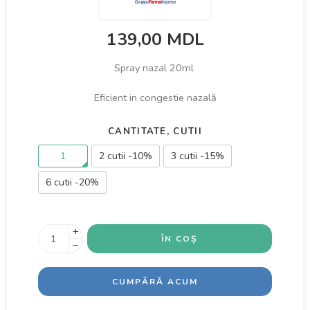
139,00
MDL
Spray nazal 20ml
Eficient in congestie nazală
CANTITATE, CUTII
1
2 cutii -10%
3 cutii -15%
6 cutii -20%
+
ÎN COȘ
−
CUMPĂRĂ ACUM