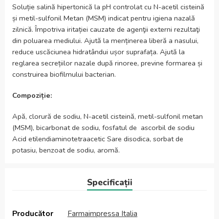
Soluție salină hipertonică la pH controlat cu N-acetil cisteină
și metil-sulfonil Metan (MSM) indicat pentru igiena nazală
zilnică. Împotriva iritației cauzate de agenţii externi rezultaţi
din poluarea mediului. Ajută la menținerea liberă a nasului,
reduce uscăciunea hidratândui ușor suprafața. Ajută la
reglarea secrețiilor nazale după rinoree, previne formarea și
construirea biofilmului bacterian.
Compoziție:
Apă, clorură de sodiu, N-acetil cisteină, metil-sulfonil metan
(MSM), bicarbonat de sodiu, fosfatul de ascorbil de sodiu
Acid etilendiaminotetraacetic Sare disodica, sorbat de
potasiu, benzoat de sodiu, aromă.
Specificații
Producător
Farmaimpressa Italia