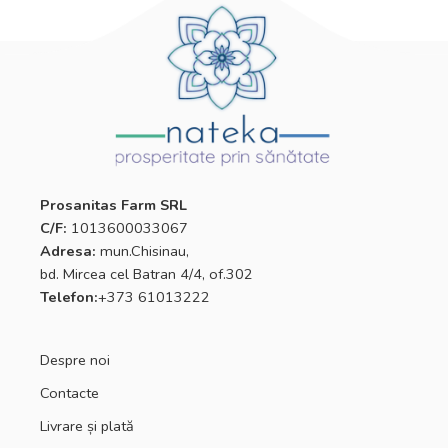
Prosanitas Farm SRL
C/F:
1013600033067
Adresa:
mun.Chisinau,
bd. Mircea cel Batran 4/4, of.302
Telefon:
+373 61013222
Despre noi
Contacte
Livrare și plată