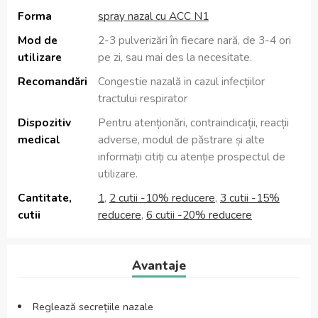
Forma
spray nazal cu ACC N1
Mod de
2-3 pulverizări în fiecare nară, de 3-4 ori
utilizare
pe zi, sau mai des la necesitate.
Recomandări
Congestie nazală in cazul infecțiilor
tractului respirator
Dispozitiv
Pentru atenționări, contraindicații, reacții
medical
adverse, modul de păstrare și alte
informații citiți cu atenție prospectul de
utilizare.
Cantitate,
1
,
2 cutii -10% reducere
,
3 cutii -15%
cutii
reducere
,
6 cutii -20% reducere
Avantaje
Reglează secrețiile nazale