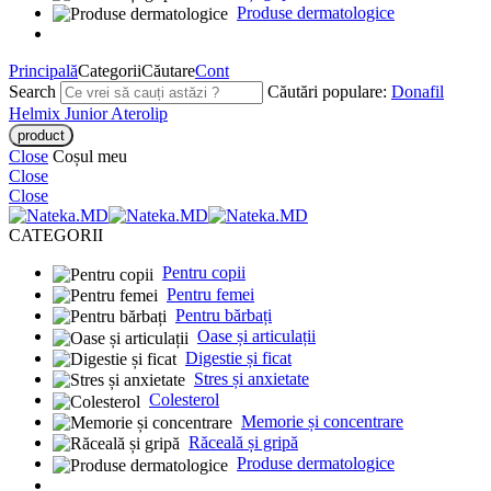
Produse dermatologice
Principală
Categorii
Căutare
Cont
Search
Căutări populare:
Donafil
Helmix Junior
Aterolip
Close
Coșul meu
Close
Close
CATEGORII
Pentru copii
Pentru femei
Pentru bărbați
Oase și articulații
Digestie și ficat
Stres și anxietate
Colesterol
Memorie și concentrare
Răceală și gripă
Produse dermatologice