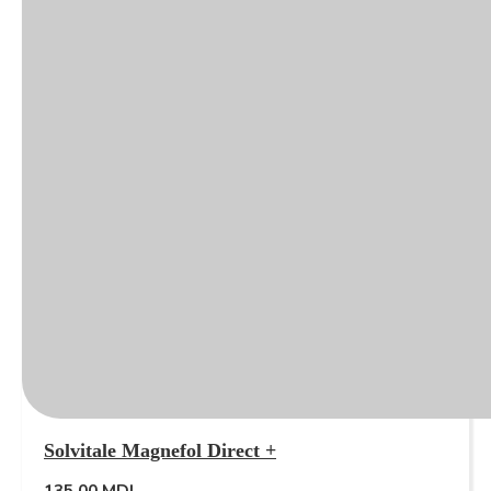
Solvitale Magnefol Direct +
135,00
MDL