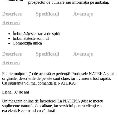
prospectul de utilizare sau informația pe ambalaj.
Descriere
Specificații
Avantaje
Recenzii
Îmbunătățește starea de spirit
Îmbunătățește somnul
Compoziția unică
Descriere
Specificații
Avantaje
Recenzii
Foarte mulțumit(ă) de această experiență! Produsele NATEKA sunt
originale, descrierile de pe site sunt clare, iar livrarea a fost rapidă.
Cu siguranță voi mai comanda la NATEKA!
Elena, 37 de ani
Un magazin online de încredere! La NATEKA găsesc mereu
suplimente naturale de calitate, iar serviciul pentru clienți este
excelent. Recomand cu căldură!