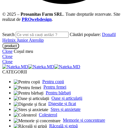
© 2025 –
Prosanitas Farm
SRL
.
Toate drepturile rezervate. Site
realizat de
PROwebdesign
.
Search
Căutări populare:
Donafil
Helmix Junior
Aterolip
Close
Coșul meu
Close
Close
CATEGORII
Pentru copii
Pentru femei
Pentru bărbați
Oase și articulații
Digestie și ficat
Stres și anxietate
Colesterol
Memorie și concentrare
Răceală și gripă