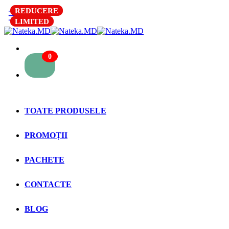
REDUCERE
REDUCERE
LIMITED
LIMITED
0
TOATE PRODUSELE
PROMOȚII
PACHETE
CONTACTE
BLOG