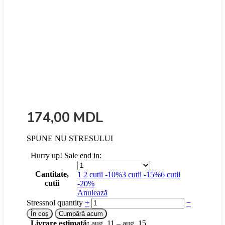
174,00
MDL
SPUNE NU STRESULUI
Hurry up! Sale end in:
Cantitate,
1
2 cutii -10%
3 cutii -15%
6 cutii
cutii
-20%
Anulează
Stressnol quantity
+
−
În coș
Cumpără acum
Livrare estimată:
aug. 11 – aug. 15