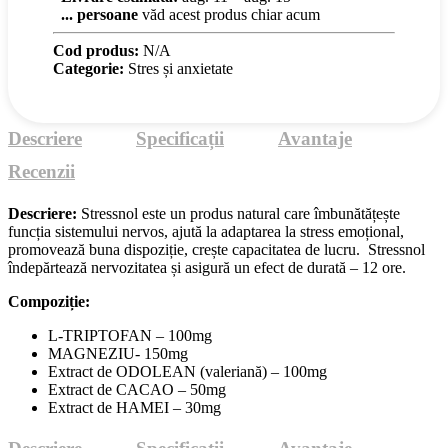
...
persoane
văd acest produs chiar acum
Cod produs:
N/A
Categorie:
Stres și anxietate
Descriere
Specificații
Avantaje
Recenzii
Descriere:
Stressnol este un produs natural care îmbunătățește
funcția sistemului nervos, ajută la adaptarea la stress emoțional,
promovează buna dispoziție, crește capacitatea de lucru. Stressnol
îndepărtează nervozitatea și asigură un efect de durată – 12 ore.
Compoziție:
L-TRIPTOFAN – 100mg
MAGNEZIU- 150mg
Extract de ODOLEAN (valeriană) – 100mg
Extract de CACAO – 50mg
Extract de HAMEI – 30mg