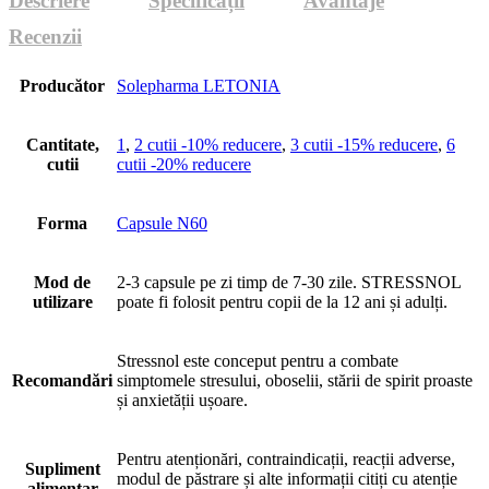
Descriere
Specificații
Avantaje
Recenzii
Producător
Solepharma LETONIA
Cantitate,
1
,
2 cutii -10% reducere
,
3 cutii -15% reducere
,
6
cutii
cutii -20% reducere
Forma
Capsule N60
Mod de
2-3 capsule pe zi timp de 7-30 zile. STRESSNOL
utilizare
poate fi folosit pentru copii de la 12 ani și adulți.
Stressnol este conceput pentru a combate
Recomandări
simptomele stresului, oboselii, stării de spirit proaste
și anxietății ușoare.
Pentru atenționări, contraindicații, reacții adverse,
Supliment
modul de păstrare și alte informații citiți cu atenție
alimentar