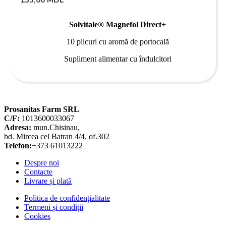
Solvitale® Magnefol Direct+
10 plicuri cu aromă de portocală
Supliment alimentar cu îndulcitori
Prosanitas Farm SRL
C/F:
1013600033067
Adresa:
mun.Chisinau,
bd. Mircea cel Batran 4/4, of.302
Telefon:
+373 61013222
Despre noi
Contacte
Livrare și plată
Politica de confidențialitate
Termeni și condiții
Cookies