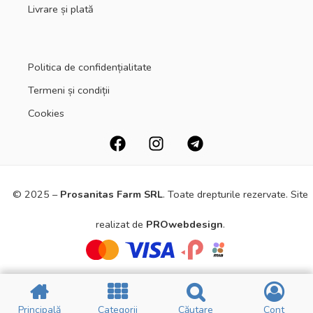
Livrare și plată
Politica de confidențialitate
Termeni și condiții
Cookies
© 2025 –
Prosanitas Farm
SRL
.
Toate drepturile rezervate. Site
realizat de
PROwebdesign
.
Principală
Principală
Categorii
Categorii
Căutare
Căutare
Cont
Cont