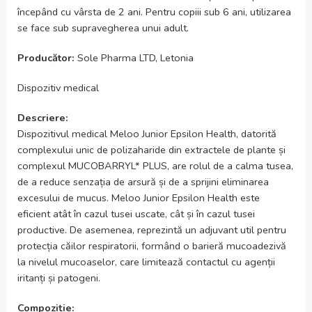
începând cu vârsta de 2 ani. Pentru copiii sub 6 ani, utilizarea
se face sub supravegherea unui adult.
Producător:
Sole Pharma LTD, Letonia
Dispozitiv medical
Descriere:
Dispozitivul medical Meloo Junior Epsilon Health, datorită
complexului unic de polizaharide din extractele de plante și
complexul MUCOBARRYL* PLUS, are rolul de a calma tusea,
de a reduce senzația de arsură și de a sprijini eliminarea
excesului de mucus. Meloo Junior Epsilon Health este
eficient atât în cazul tusei uscate, cât și în cazul tusei
productive. De asemenea, reprezintă un adjuvant util pentru
protecția căilor respiratorii, formând o barieră mucoadezivă
la nivelul mucoaselor, care limitează contactul cu agenții
iritanți și patogeni.
Compoziție: