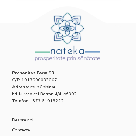
Prosanitas Farm SRL
C/F:
1013600033067
Adresa:
mun.Chisinau,
bd. Mircea cel Batran 4/4, of.302
Telefon:
+373 61013222
Despre noi
Contacte