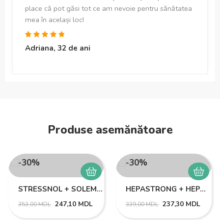
place că pot găsi tot ce am nevoie pentru sănătatea
mea în același loc!
Adriana, 32 de ani
Produse asemănătoare
-30%
-30%
STRESSNOL + SOLEMAX NEURO
HEPASTRONG + HEPASTRONG FORTE
247,10
MDL
237,30
MDL
353,00
MDL
339,00
MDL