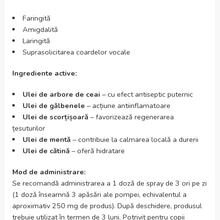
Faringită
Amigdalită
Laringită
Suprasolicitarea coardelor vocale
Ingrediente active:
Ulei de arbore de ceai
– cu efect antiseptic puternic
Ulei de gălbenele
– acțiune antiinflamatoare
Ulei de scorțișoară
– favorizează regenerarea
țesuturilor
Ulei de mentă
– contribuie la calmarea locală a durerii
Ulei de cătină
– oferă hidratare
Mod de administrare:
Se recomandă administrarea a 1 doză de spray de 3 ori pe zi
(1 doză înseamnă 3 apăsări ale pompei, echivalentul a
aproximativ 250 mg de produs). După deschidere, produsul
trebuie utilizat în termen de 3 luni. Potrivit pentru copii