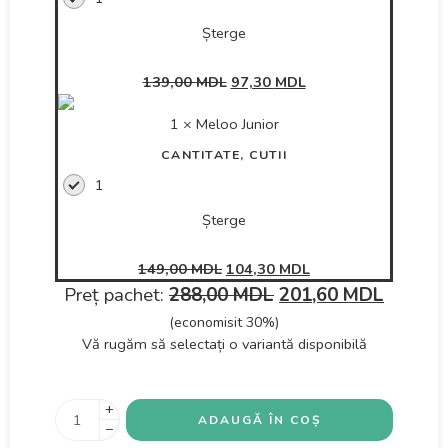
Șterge
139,00
MDL
97,30
MDL
1 ×
Meloo Junior
CANTITATE, CUTII
1
Șterge
149,00
MDL
104,30
MDL
Preț pachet:
288,00
MDL
201,60
MDL
(economisit 30%)
Vă rugăm să selectați o variantă disponibilă
+
ADAUGĂ ÎN COȘ
−