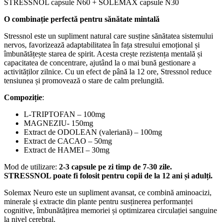
STRESSNOL capsule N60 + SOLEMAX capsule N30
O combinație perfectă pentru sănătate mintală
Stressnol este un supliment natural care susține sănătatea sistemului
nervos, favorizează adaptabilitatea în fața stresului emoțional și
îmbunătățește starea de spirit. Acesta crește rezistența mentală și
capacitatea de concentrare, ajutând la o mai bună gestionare a
activităților zilnice. Cu un efect de până la 12 ore, Stressnol reduce
tensiunea și promovează o stare de calm prelungită.
Compoziție
:
L-TRIPTOFAN – 100mg
MAGNEZIU- 150mg
Extract de ODOLEAN (valeriană) – 100mg
Extract de CACAO – 50mg
Extract de HAMEI – 30mg
Mod de utilizare:
2-3 capsule pe zi timp de 7-30 zile.
STRESSNOL poate fi folosit pentru copii de la 12 ani și adulți.
Solemax Neuro este un supliment avansat, ce combină aminoacizi,
minerale și extracte din plante pentru susținerea performanței
cognitive, îmbunătățirea memoriei și optimizarea circulației sanguine
la nivel cerebral.