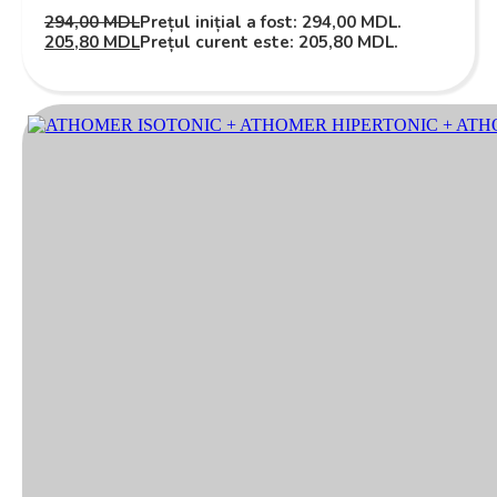
294,00
MDL
Prețul inițial a fost: 294,00 MDL.
205,80
MDL
Prețul curent este: 205,80 MDL.