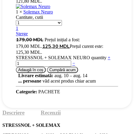
121,80 MDL.
1 ×
Solemax Neuro
Cantitate, cutii
1
Șterge
179,00
MDL
Prețul inițial a fost:
125,30
MDL
179,00 MDL.
Prețul curent este:
125,30 MDL.
STRESSNOL + SOLEMAX NEURO quantity
+
−
Adaugă în coș
Cumpără acum
Livrare estimată:
aug. 10 – aug. 14
...
persoane
văd acest produs chiar acum
Categorie:
PACHETE
Descriere
Recenzii
STRESSNOL + SOLEMAX