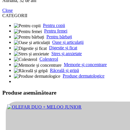
Adriana, 32 de ani
Close
CATEGORII
Pentru copii
Pentru femei
Pentru bărbați
Oase și articulații
Digestie și ficat
Stres și anxietate
Colesterol
Memorie și concentrare
Răceală și gripă
Produse dermatologice
Produse asemănătoare