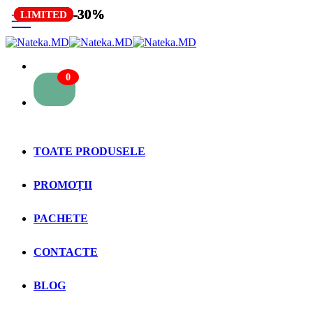
-30%
-30%
-30%
-30%
-30%
LIMITED
LIMITED
LIMITED
LIMITED
LIMITED
0
TOATE PRODUSELE
PROMOȚII
PACHETE
CONTACTE
BLOG