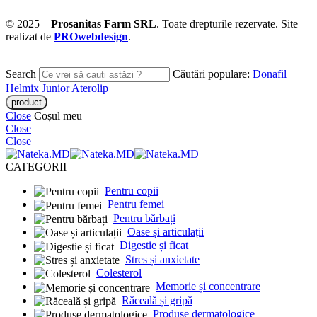
© 2025 –
Prosanitas Farm
SRL
.
Toate drepturile rezervate. Site
realizat de
PROwebdesign
.
Search
Căutări populare:
Donafil
Helmix Junior
Aterolip
Close
Coșul meu
Close
Close
CATEGORII
Pentru copii
Pentru femei
Pentru bărbați
Oase și articulații
Digestie și ficat
Stres și anxietate
Colesterol
Memorie și concentrare
Răceală și gripă
Produse dermatologice