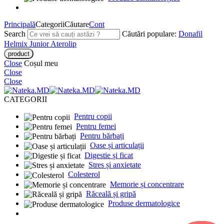
Principală
Categorii
Căutare
Cont
Search
Căutări populare:
Donafil
Helmix Junior
Aterolip
Close
Coșul meu
Close
Close
CATEGORII
Pentru copii
Pentru femei
Pentru bărbați
Oase și articulații
Digestie și ficat
Stres și anxietate
Colesterol
Memorie și concentrare
Răceală și gripă
Produse dermatologice