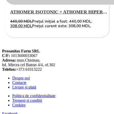
ATHOMER ISOTONIC + ATHOMER HIPERTONIC + ATHOMER PROPOLIS
440,00
MDL
Prețul inițial a fost: 440,00 MDL.
308,00
MDL
Prețul curent este: 308,00 MDL.
Prosanitas Farm SRL
C/F:
1013600033067
Adresa:
mun.Chisinau,
bd. Mircea cel Batran 4/4, of.302
Telefon:
+373 61013222
Despre noi
Contacte
Livrare și plată
Politica de confidențialitate
Termeni și condiții
Cookies
Facebook