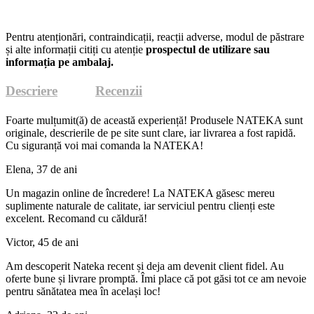
Pentru atenționări, contraindicații, reacții adverse, modul de păstrare
și alte informații citiți cu atenție
prospectul de utilizare sau
informația pe ambalaj.
Descriere
Recenzii
Foarte mulțumit(ă) de această experiență! Produsele NATEKA sunt
originale, descrierile de pe site sunt clare, iar livrarea a fost rapidă.
Cu siguranță voi mai comanda la NATEKA!
Elena, 37 de ani
Un magazin online de încredere! La NATEKA găsesc mereu
suplimente naturale de calitate, iar serviciul pentru clienți este
excelent. Recomand cu căldură!
Victor, 45 de ani
Am descoperit Nateka recent și deja am devenit client fidel. Au
oferte bune și livrare promptă. Îmi place că pot găsi tot ce am nevoie
pentru sănătatea mea în același loc!