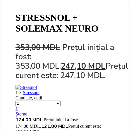
STRESSNOL +
SOLEMAX NEURO
353,00
MDL
Prețul inițial a
fost:
353,00 MDL.
247,10
MDL
Prețul
curent este: 247,10 MDL.
1 ×
Stressnol
Cantitate, cutii
1
Șterge
174,00
MDL
Prețul inițial a fost:
121,80
MDL
174,00 MDL.
Prețul curent este: