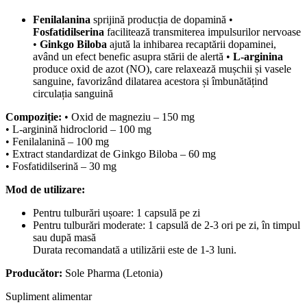
Fenilalanina
sprijină producția de dopamină •
Fosfatidilserina
facilitează transmiterea impulsurilor nervoase
•
Ginkgo Biloba
ajută la inhibarea recaptării dopaminei,
având un efect benefic asupra stării de alertă •
L-arginina
produce oxid de azot (NO), care relaxează mușchii și vasele
sanguine, favorizând dilatarea acestora și îmbunătățind
circulația sanguină
Compoziție:
• Oxid de magneziu – 150 mg
• L-arginină hidroclorid – 100 mg
• Fenilalanină – 100 mg
• Extract standardizat de Ginkgo Biloba – 60 mg
• Fosfatidilserină – 30 mg
Mod de utilizare:
Pentru tulburări ușoare: 1 capsulă pe zi
Pentru tulburări moderate: 1 capsulă de 2-3 ori pe zi, în timpul
sau după masă
Durata recomandată a utilizării este de 1-3 luni.
Producător:
Sole Pharma (Letonia)
Supliment alimentar